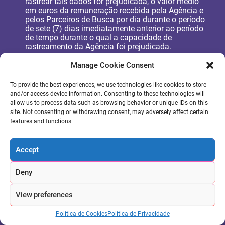
rastrear tais dados for prejudicada, o valor médio
em euros da remuneração recebida pela Agência e
pelos Parceiros de Busca por dia durante o período
de sete (7) dias imediatamente anterior ao período
de tempo durante o qual a capacidade de
rastreamento da Agência foi prejudicada.
Manage Cookie Consent
O Cliente deverá proteger quaisquer senhas, códigos
de acesso, IDs de usuário ou outras informações de
login (coletivamente, “Senhas”) fornecidas ao
To provide the best experiences, we use technologies like cookies to store
Cliente e usadas para acessar as ferramentas de
and/or access device information. Consenting to these technologies will
gerenciamento de programas e relatórios online da
allow us to process data such as browsing behavior or unique IDs on this
Agência. No caso de o Cliente disponibilizar tais
site. Not consenting or withdrawing consent, may adversely affect certain
Senhas a terceiros, o Cliente deverá (i) obrigar cada
features and functions.
terceiro a assinar um acordo de confidencialidade
por escrito que vincule esse terceiro a obrigações de
confidencialidade consistentes com aquelas
Accept
impostas ao Cliente aqui; e (ii) ser responsável por
todas as ações tomadas por tal terceiro em relação
Deny
ou relacionadas ao acesso desse terceiro às
ferramentas de gerenciamento de programas e
relatórios online da Agência. Exceto conforme
View preferences
especificamente estabelecido neste Contrato, o
Cliente não divulgará ou disponibilizará as Senhas
Política de Cookies
Política de Privacidade
do Cliente senão aos funcionários autorizados do