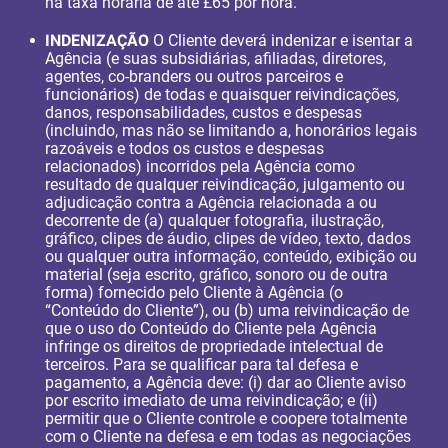
na taxa horária de até £65 por hora.
INDENIZAÇÃO
O Cliente deverá indenizar e isentar a
Agência (e suas subsidiárias, afiliadas, diretores,
agentes, co-branders ou outros parceiros e
funcionários) de todas e quaisquer reivindicações,
danos, responsabilidades, custos e despesas
(incluindo, mas não se limitando a, honorários legais
razoáveis e todos os custos e despesas
relacionados) incorridos pela Agência como
resultado de qualquer reivindicação, julgamento ou
adjudicação contra a Agência relacionada a ou
decorrente de (a) qualquer fotografia, ilustração,
gráfico, clipes de áudio, clipes de vídeo, texto, dados
ou qualquer outra informação, conteúdo, exibição ou
material (seja escrito, gráfico, sonoro ou de outra
forma) fornecido pelo Cliente à Agência (o
“Conteúdo do Cliente”), ou (b) uma reivindicação de
que o uso do Conteúdo do Cliente pela Agência
infringe os direitos de propriedade intelectual de
terceiros. Para se qualificar para tal defesa e
pagamento, a Agência deve: (i) dar ao Cliente aviso
por escrito imediato de uma reivindicação; e (ii)
permitir que o Cliente controle e coopere totalmente
com o Cliente na defesa e em todas as negociações