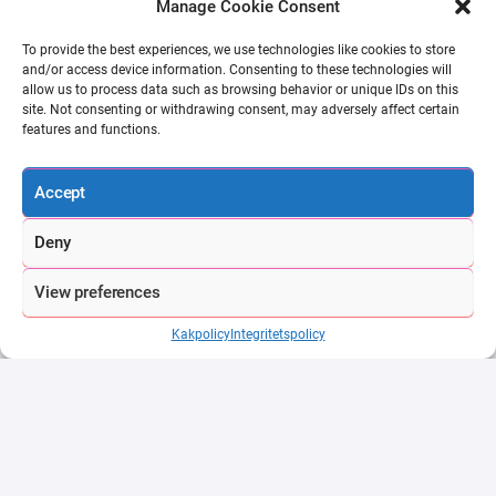
Manage Cookie Consent
CSGO500 kampanjkoder
BC.Game bonuskod
To provide the best experiences, we use technologies like cookies to store
and/or access device information. Consenting to these technologies will
allow us to process data such as browsing behavior or unique IDs on this
Adress
site. Not consenting or withdrawing consent, may adversely affect certain
features and functions.
351 Myrtle St, Cliffwood,
NJ 07721, USA
Accept
Email
hellagmarketing@gmail.com
Deny
18+
View preferences
För att delta i onlinespel måste du vara över 18 år (i
Kakpolicy
Integritetspolicy
vissa jurisdiktioner över 21 år). Länkarna på våra
webbplatser är affiliate-länkar. Du kan stödja vårt
arbete genom att använda våra affiliate-länkar eller
koder.
HellaGood.Marketing är en plattform som erbjuder
kampanj-/referenskoder som spelare kan använda
för att få olika förmåner när de registrerar ett konto.
Vi får ersättning i utbyte mot att vi värvar dig som ny