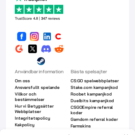
Användbar information
Bästa spelsajter
Om oss
CS:GO spelwebbplatser
Ansvarsfullt spelande
Stake.com kampanjkod
Villkor och
Roobet kampanjkod
bestämmelser
Duelbits kampanjkod
Hur vi Betygsätter
CSGOEmpire referral
Webbplatser
koder
Integritetspolicy
Gamdom referral koder
Kakpolicy
Farmskins
Kontakta oss
kampanjkoder