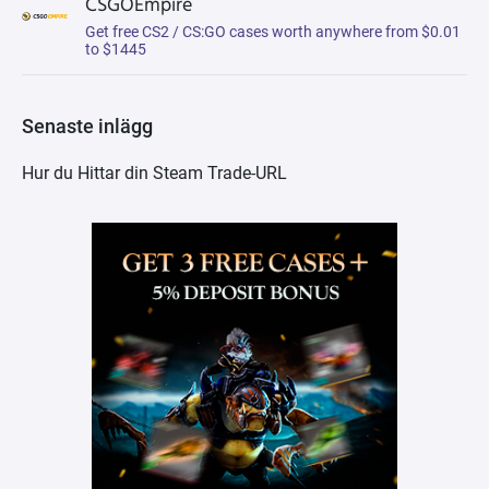
CSGOEmpire
Get free CS2 / CS:GO cases worth anywhere from $0.01
to $1445
Senaste inlägg
Hur du Hittar din Steam Trade-URL