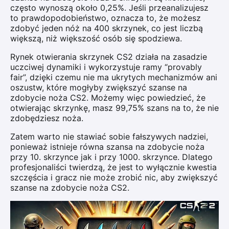
często wynoszą około 0,25%. Jeśli przeanalizujesz
to prawdopodobieństwo, oznacza to, że możesz
zdobyć jeden nóż na 400 skrzynek, co jest liczbą
większą, niż większość osób się spodziewa.
Rynek otwierania skrzynek CS2 działa na zasadzie
uczciwej dynamiki i wykorzystuje ramy “provably
fair”, dzięki czemu nie ma ukrytych mechanizmów ani
oszustw, które mogłyby zwiększyć szanse na
zdobycie noża CS2. Możemy więc powiedzieć, że
otwierając skrzynkę, masz 99,75% szans na to, że nie
zdobędziesz noża.
Zatem warto nie stawiać sobie fałszywych nadziei,
ponieważ istnieje równa szansa na zdobycie noża
przy 10. skrzynce jak i przy 1000. skrzynce. Dlatego
profesjonaliści twierdzą, że jest to wyłącznie kwestia
szczęścia i gracz nie może zrobić nic, aby zwiększyć
szanse na zdobycie noża CS2.