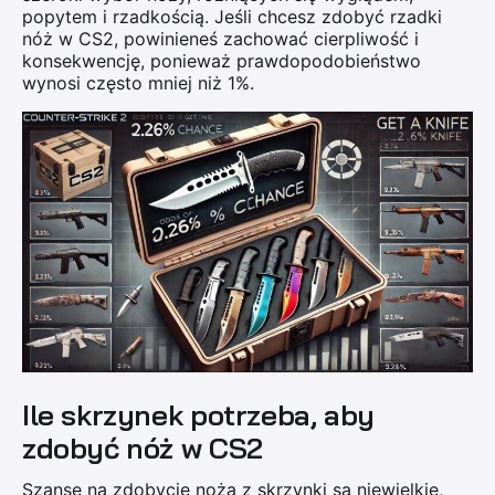
popytem i rzadkością. Jeśli chcesz zdobyć rzadki
nóż w CS2, powinieneś zachować cierpliwość i
konsekwencję, ponieważ prawdopodobieństwo
wynosi często mniej niż 1%.
Ile skrzynek potrzeba, aby
zdobyć nóż w CS2
Szanse na zdobycie noża z skrzynki są niewielkie,