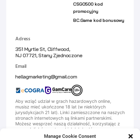
CSGO500 kod
promocyjny
BC.Game kod bonusowy
Adress
351 Myrtle St, Cliffwood,
NJ 07721, Stany Zjednoczone
Email
hellagmarketing@gmail.com
18+
Aby wziąć udział w grach hazardowych online,
musisz mieć ukończone 18 lat (w niektórych
jurysdykcjach 21 lat). Linki zamieszczone na naszych
stronach internetowych są linkami partnerskimi.
Możesz wesprzeć naszą działalność, korzystając z
naszych linków partnerskich lub kodów.
Manage Cookie Consent
HellaGood.Marketing to platforma oferująca kody