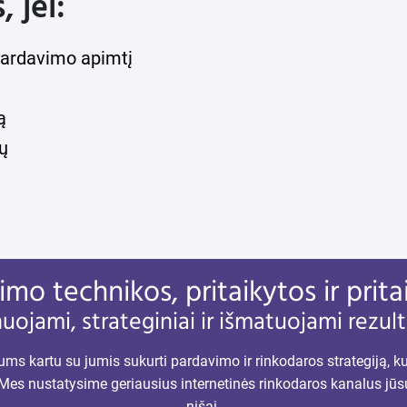
 jei:
/pardavimo apimtį
ą
ų
mo technikos, pritaikytos ir pritai
uojami, strateginiai ir išmatuojami rezult
ms kartu su jumis sukurti pardavimo ir rinkodaros strategiją, kur
 Mes nustatysime geriausius internetinės rinkodaros kanalus jūsų 
nišai.