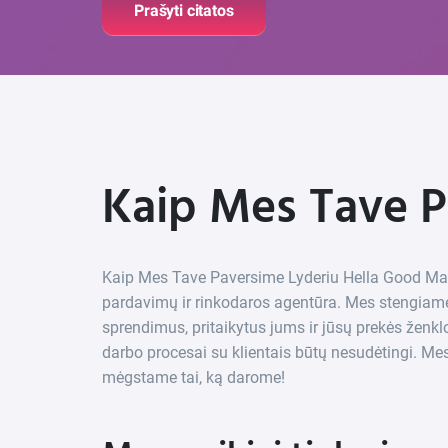
Prašyti citatos
Kaip Mes Tave P
Kaip Mes Tave Paversime Lyderiu Hella Good Mar
pardavimų ir rinkodaros agentūra. Mes stengiamė
sprendimus, pritaikytus jums ir jūsų prekės žen
darbo procesai su klientais būtų nesudėtingi. Me
mėgstame tai, ką darome!