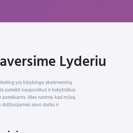
aversime Lyderiu
keting yra kūrybinga skaitmeninių
s pateikti naujoviškus ir kokybiškus
klo poreikiams. Mes norime, kad mūsų
s didžiuojamės savo darbu ir