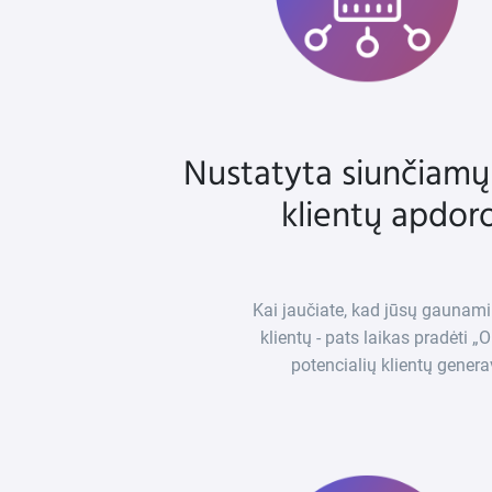
Nustatyta siunčiamų
klientų apdoro
Kai jaučiate, kad jūsų gaunam
klientų - pats laikas pradėti
potencialių klientų gener