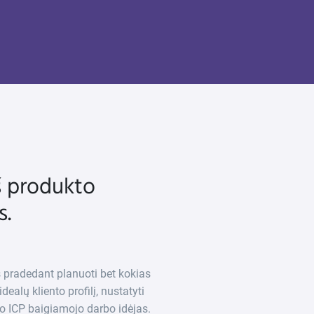
š produkto
s.
eš pradedant planuoti bet kokias
alų kliento profilį, nustatyti
ieno ICP baigiamojo darbo idėjas.