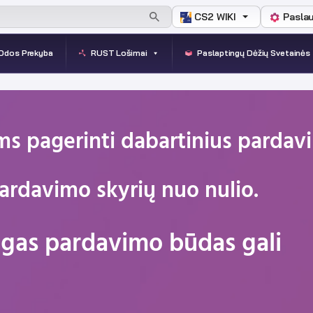
CS2 WIKI
Pasla
Odos Prekyba
RUST Lošimai
Paslaptingų Dėžių Svetainės
ms pagerinti dabartinius pardav
pardavimo skyrių nuo nulio.
ingas pardavimo būdas gali