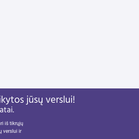
kytos jūsų verslui!
atai.
i iš tikrųjų
verslui ir