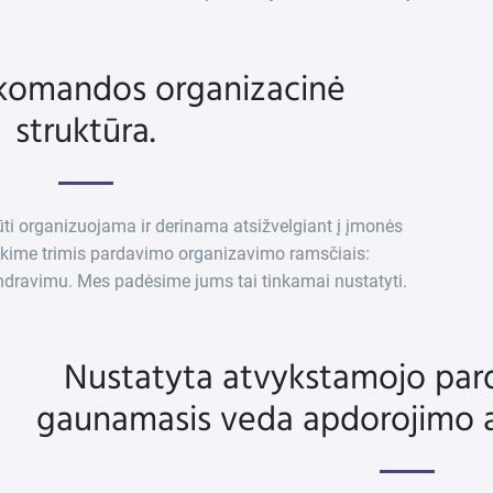
komandos organizacinė
struktūra.
i organizuojama ir derinama atsižvelgiant į įmonės
s tikime trimis pardavimo organizavimo ramsčiais:
dravimu. Mes padėsime jums tai tinkamai nustatyti.
Nustatyta atvykstamojo pard
gaunamasis veda apdorojimo al