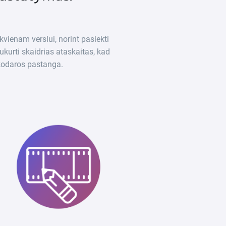
ekvienam verslui, norint pasiekti
kurti skaidrias ataskaitas, kad
nkodaros pastanga.