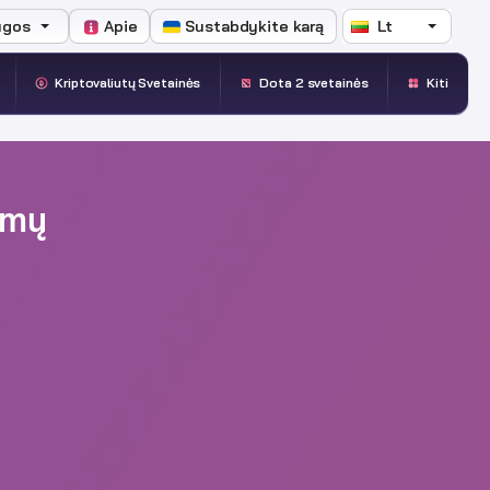
ugos
Apie
Sustabdykite karą
Lt
Kriptovaliutų Svetainės
Dota 2 svetainės
Kiti
imų