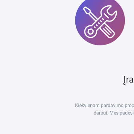
Įr
Kiekvienam pardavimo proces
darbui. Mes padėsim