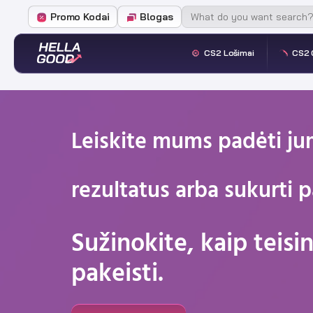
Promo Kodai
Blogas
CS2 Lošimai
CS2 
Leiskite mums padėti ju
rezultatus arba sukurti 
Sužinokite, kaip teis
pakeisti.