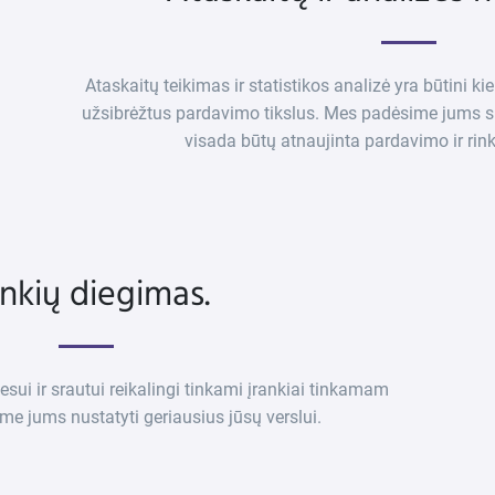
Ataskaitų teikimas ir statistikos analizė yra būtini ki
užsibrėžtus pardavimo tikslus. Mes padėsime jums su
visada būtų atnaujinta pardavimo ir ri
ankių diegimas.
ui ir srautui reikalingi tinkami įrankiai tinkamam
e jums nustatyti geriausius jūsų verslui.