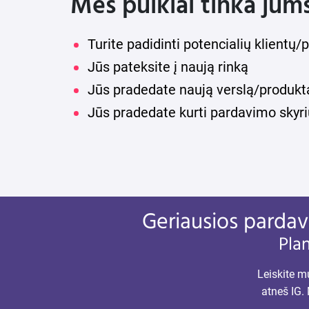
Mes puikiai tinka jums,
Turite padidinti potencialių klientų
Jūs pateksite į naują rinką
Jūs pradedate naują verslą/produkt
Jūs pradedate kurti pardavimo skyri
Geriausios pardavi
Plan
Leiskite mu
atneš IG.