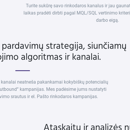
Turite sukūrę savo rinkodaros kanalus ir jau gauna
laikas pradėti dirbti pagal MQL/SQL vertinimo kriter
darbo eigą.
 pardavimų strategija, siunčiamų
jimo algoritmas ir kanalai.
i kanalai neatneša pakankamai kokybiškų potencialių
 „Outbound“ kampanijas. Mes padėsime jums nustatyti
avimo srautus ir el. Pašto rinkodaros kampanijas.
Ataskaitų ir analizės 