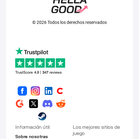
© 2026 Todos los derechos reservados
Información útil
Los mejores sitios de
juego
Sobre nosotras