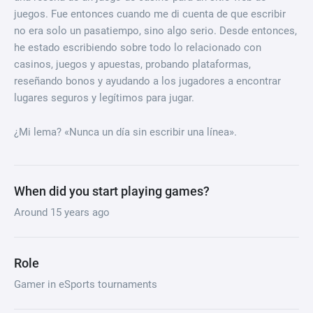
juegos. Fue entonces cuando me di cuenta de que escribir
no era solo un pasatiempo, sino algo serio. Desde entonces,
he estado escribiendo sobre todo lo relacionado con
casinos, juegos y apuestas, probando plataformas,
reseñando bonos y ayudando a los jugadores a encontrar
lugares seguros y legítimos para jugar.
¿Mi lema? «Nunca un día sin escribir una línea».
When did you start playing games?
Around 15 years ago
Role
Gamer in eSports tournaments