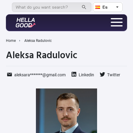
Es
Home
Aleksa Radulovic
Aleksa Radulovic
aleksara*******@gmail.com
Linkedin
Twitter