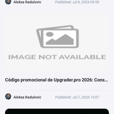
Aleksa Radulovic
Published: Jul 9, 2026 09:59
Código promocional de Upgrader.pro 2026: Consigue un bono del 5 % adicional al recargar saldo
Aleksa Radulovic
Published: Jul 7, 2026 15:07