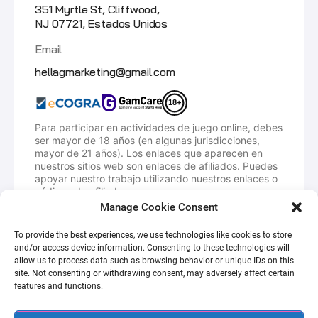
351 Myrtle St, Cliffwood,
NJ 07721, Estados Unidos
Email
hellagmarketing@gmail.com
18+
Para participar en actividades de juego online, debes
ser mayor de 18 años (en algunas jurisdicciones,
mayor de 21 años). Los enlaces que aparecen en
nuestros sitios web son enlaces de afiliados. Puedes
apoyar nuestro trabajo utilizando nuestros enlaces o
códigos de afiliados.
Manage Cookie Consent
HellaGood.Marketing es una plataforma que ofrece
códigos promocionales/de referencia que los
To provide the best experiences, we use technologies like cookies to store
jugadores pueden utilizar para obtener diversas
and/or access device information. Consenting to these technologies will
ventajas al registrarse para crear una cuenta.
allow us to process data such as browsing behavior or unique IDs on this
Recibiremos una compensación a cambio de traerte
site. Not consenting or withdrawing consent, may adversely affect certain
como nuevo jugador al sitio de iGaming.
features and functions.
Algunos códigos promocionales caducan en función
de la frecuencia con la que se utilizan y pueden tener