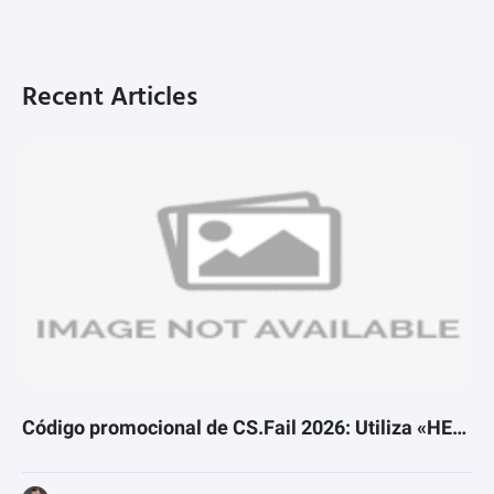
Recent Articles
Código promocional de CS.Fail 2026: Utiliza «HELLAGOOD» y consigue un bono del 25 % en tu saldo