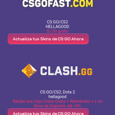
CS:GO/CS2
HELLAGOOD
$1.00 gratis
Actualiza tus Skins de CS:GO Ahora
CS:GO/CS2, Dota 2
hellagood
Recibe una Caja Diaria Gratis + Reembolso + y un
Bono de Depósito del +5%
Actualiza tus Skins de CS:GO Ahora