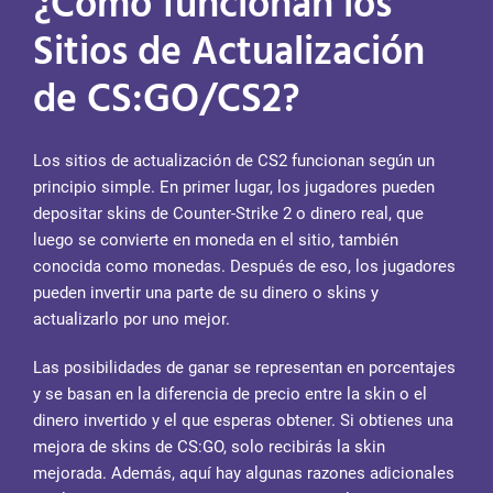
¿Cómo funcionan los
Sitios de Actualización
de CS:GO/CS2?
Los sitios de actualización de CS2 funcionan según un
principio simple. En primer lugar, los jugadores pueden
depositar skins de Counter-Strike 2 o dinero real, que
luego se convierte en moneda en el sitio, también
conocida como monedas. Después de eso, los jugadores
pueden invertir una parte de su dinero o skins y
actualizarlo por uno mejor.
Las posibilidades de ganar se representan en porcentajes
y se basan en la diferencia de precio entre la skin o el
dinero invertido y el que esperas obtener. Si obtienes una
mejora de skins de CS:GO, solo recibirás la skin
mejorada. Además, aquí hay algunas razones adicionales