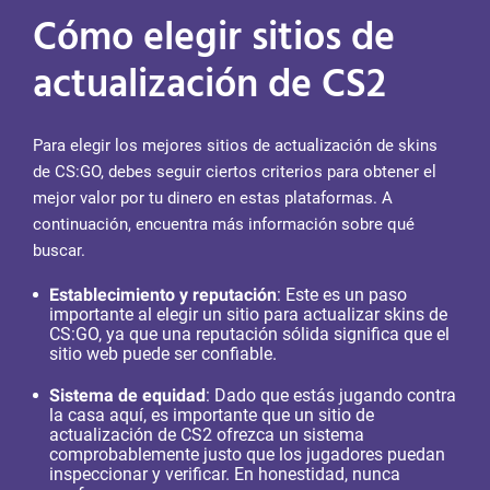
Cómo elegir sitios de
actualización de CS2
Para elegir los mejores sitios de actualización de skins
de CS:GO, debes seguir ciertos criterios para obtener el
mejor valor por tu dinero en estas plataformas. A
continuación, encuentra más información sobre qué
buscar.
Establecimiento y reputación
: Este es un paso
importante al elegir un sitio para actualizar skins de
CS:GO, ya que una reputación sólida significa que el
sitio web puede ser confiable.
Sistema de equidad
: Dado que estás jugando contra
la casa aquí, es importante que un sitio de
actualización de CS2 ofrezca un sistema
comprobablemente justo que los jugadores puedan
inspeccionar y verificar. En honestidad, nunca