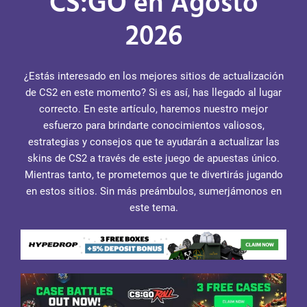
CS:GO en Agosto
2026
¿Estás interesado en los mejores sitios de actualización
de CS2 en este momento? Si es así, has llegado al lugar
correcto. En este artículo, haremos nuestro mejor
esfuerzo para brindarte conocimientos valiosos,
estrategias y consejos que te ayudarán a actualizar las
skins de CS2 a través de este juego de apuestas único.
Mientras tanto, te prometemos que te divertirás jugando
en estos sitios. Sin más preámbulos, sumerjámonos en
este tema.