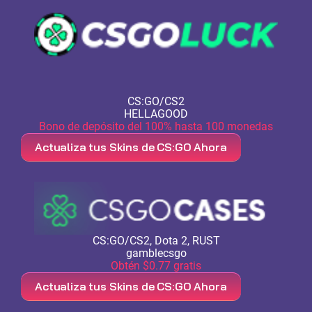
CS:GO/CS2
HELLAGOOD
Bono de depósito del 100% hasta 100 monedas
Actualiza tus Skins de CS:GO Ahora
CS:GO/CS2, Dota 2, RUST
gamblecsgo
Obtén $0.77 gratis
Actualiza tus Skins de CS:GO Ahora