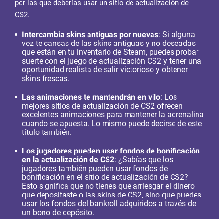
por las que deberías usar un sitio de actualización de
CS2.
Intercambia skins antiguas por nuevas
: Si alguna
vez te cansas de las skins antiguas y no deseadas
que están en tu inventario de Steam, puedes probar
suerte con el juego de actualización CS2 y tener una
oportunidad realista de salir victorioso y obtener
skins frescas.
Las animaciones te mantendrán en vilo
: Los
mejores sitios de actualización de CS2 ofrecen
excelentes animaciones para mantener la adrenalina
cuando se apuesta. Lo mismo puede decirse de este
título también.
Los jugadores pueden usar fondos de bonificación
en la actualización de CS2
: ¿Sabías que los
jugadores también pueden usar fondos de
bonificación en el sitio de actualización de CS2?
Esto significa que no tienes que arriesgar el dinero
que depositaste o las skins de CS2, sino que puedes
usar los fondos del bankroll adquiridos a través de
un bono de depósito.