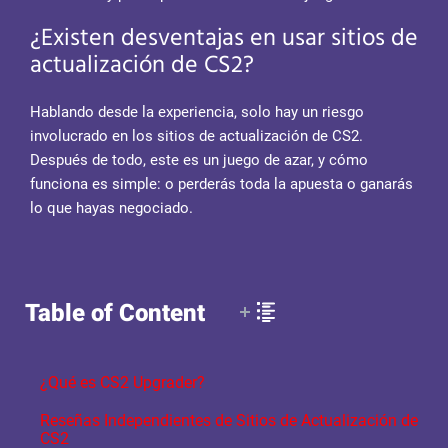
¿Existen desventajas en usar sitios de
actualización de CS2?
Hablando desde la experiencia, solo hay un riesgo
involucrado en los sitios de actualización de CS2.
Después de todo, este es un juego de azar, y cómo
funciona es simple: o perderás toda la apuesta o ganarás
lo que hayas negociado.
Table of Content
¿Qué es CS2 Upgrader?
Reseñas Independientes de Sitios de Actualización de
CS2