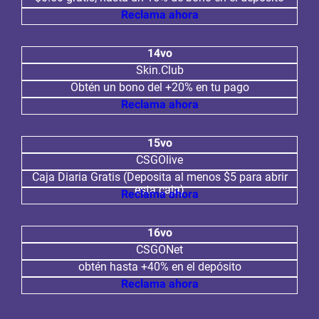
Reclama ahora
14vo
Skin.Club
Obtén un bono del +20% en tu pago
Reclama ahora
15vo
CSGOlive
Caja Diaria Gratis (Deposita al menos $5 para abrir
esta caja)
Reclama ahora
16vo
CSGONet
obtén hasta +40% en el depósito
Reclama ahora