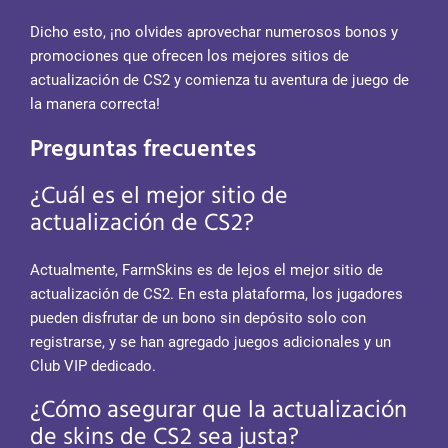
Dicho esto, ¡no olvides aprovechar numerosos bonos y
promociones que ofrecen los mejores sitios de
actualización de CS2 y comienza tu aventura de juego de
la manera correcta!
Preguntas frecuentes
¿Cuál es el mejor sitio de
actualización de CS2?
Actualmente, FarmSkins es de lejos el mejor sitio de
actualización de CS2. En esta plataforma, los jugadores
pueden disfrutar de un bono sin depósito solo con
registrarse, y se han agregado juegos adicionales y un
Club VIP dedicado.
¿Cómo asegurar que la actualización
de skins de CS2 sea justa?