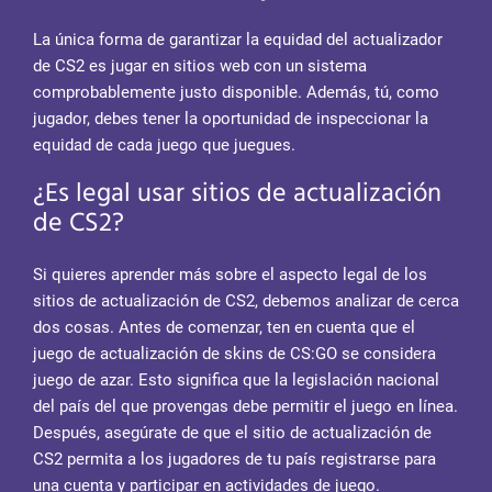
La única forma de garantizar la equidad del actualizador
de CS2 es jugar en sitios web con un sistema
comprobablemente justo disponible. Además, tú, como
jugador, debes tener la oportunidad de inspeccionar la
equidad de cada juego que juegues.
¿Es legal usar sitios de actualización
de CS2?
Si quieres aprender más sobre el aspecto legal de los
sitios de actualización de CS2, debemos analizar de cerca
dos cosas. Antes de comenzar, ten en cuenta que el
juego de actualización de skins de CS:GO se considera
juego de azar. Esto significa que la legislación nacional
del país del que provengas debe permitir el juego en línea.
Después, asegúrate de que el sitio de actualización de
CS2 permita a los jugadores de tu país registrarse para
una cuenta y participar en actividades de juego.