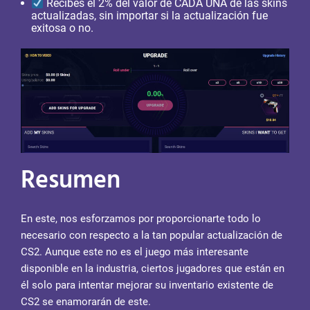
Recibes el 2% del valor de CADA UNA de las skins
actualizadas, sin importar si la actualización fue
exitosa o no.
Resumen
En este, nos esforzamos por proporcionarte todo lo
necesario con respecto a la tan popular actualización de
CS2. Aunque este no es el juego más interesante
disponible en la industria, ciertos jugadores que están en
él solo para intentar mejorar su inventario existente de
CS2 se enamorarán de este.