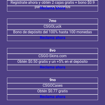
Regístrate ahora y obtén 2 cajas gratis + bono $0.9
para nuevos usuarios
Reclama ahora
7mo
CSGOLuck
Bono de depósito del 100% hasta 100 monedas
Reclama ahora
8vo
CSGO-Skins.com
Obtén $0.50 gratis y un +5% en el depósito
Reclama ahora
9no
CSGOCases
Obtén $0.77 gratis
Reclama ahora