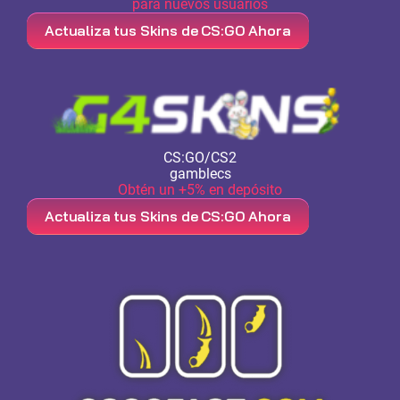
para nuevos usuarios
Actualiza tus Skins de CS:GO Ahora
CS:GO/CS2
gamblecs
Obtén un +5% en depósito
Actualiza tus Skins de CS:GO Ahora