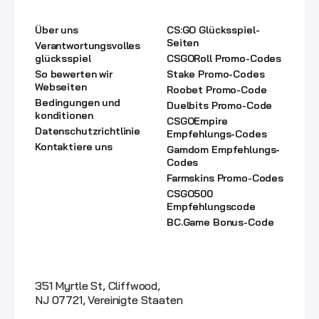
Informationen
Glücksspielseiten
Über uns
CS:GO Glücksspiel-
Seiten
Verantwortungsvolles
glücksspiel
CSGORoll Promo-Codes
So bewerten wir
Stake Promo-Codes
Webseiten
Roobet Promo-Code
Bedingungen und
Duelbits Promo-Code
konditionen
CSGOEmpire
Datenschutzrichtlinie
Empfehlungs-Codes
Kontaktiere uns
Gamdom Empfehlungs-
Codes
Farmskins Promo-Codes
CSGO500
Empfehlungscode
BC.Game Bonus-Code
Adress
351 Myrtle St, Cliffwood,
NJ 07721, Vereinigte Staaten