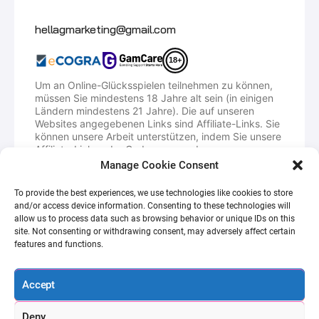
Email
hellagmarketing@gmail.com
18+
Um an Online-Glücksspielen teilnehmen zu können,
müssen Sie mindestens 18 Jahre alt sein (in einigen
Ländern mindestens 21 Jahre). Die auf unseren
Websites angegebenen Links sind Affiliate-Links. Sie
können unsere Arbeit unterstützen, indem Sie unsere
Affiliate-Links oder Codes verwenden.
Manage Cookie Consent
HellaGood.Marketing ist eine Plattform, die
Promo-/Empfehlungscodes anbietet, mit denen
To provide the best experiences, we use technologies like cookies to store
Spieler bei der Registrierung eines Kontos
and/or access device information. Consenting to these technologies will
verschiedene Vorteile erhalten können. Wir erhalten
allow us to process data such as browsing behavior or unique IDs on this
eine Vergütung dafür, dass wir Sie als neuen Spieler
site. Not consenting or withdrawing consent, may adversely affect certain
auf die iGaming-Website bringen.
features and functions.
Einige Promo-Codes verfallen je nach Häufigkeit ihrer
Verwendung und können zeitlich begrenzt sein. Wir
haben menschliche Autoren und Redakteure, die die
Accept
neuesten Änderungen verfolgen, sodass wir immer
funktionierende Codes anbieten können.
Deny