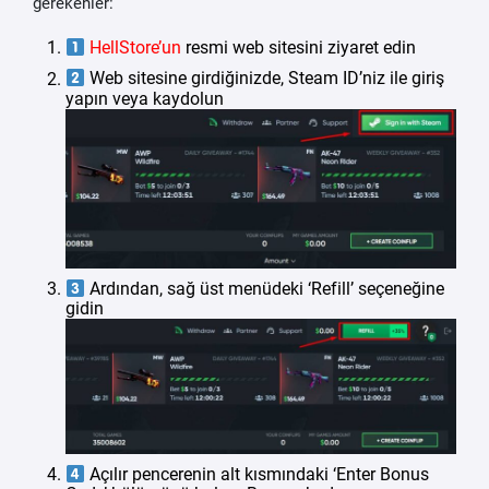
gerekenler:
HellStore’un
resmi web sitesini ziyaret edin
Web sitesine girdiğinizde, Steam ID’niz ile giriş
yapın veya kaydolun
Ardından, sağ üst menüdeki ‘Refill’ seçeneğine
gidin
Açılır pencerenin alt kısmındaki ‘Enter Bonus