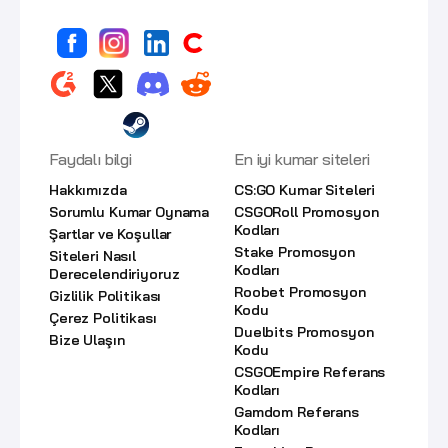
Faydalı bilgi
En iyi kumar siteleri
Hakkımızda
CS:GO Kumar Siteleri
Sorumlu Kumar Oynama
CSGORoll Promosyon
Kodları
Şartlar ve Koşullar
Stake Promosyon
Siteleri Nasıl
Kodları
Derecelendiriyoruz
Roobet Promosyon
Gizlilik Politikası
Kodu
Çerez Politikası
Duelbits Promosyon
Bize Ulaşın
Kodu
CSGOEmpire Referans
Kodları
Gamdom Referans
Kodları