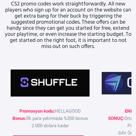
CS2 promo codes work straightforwardly. All new
players who sign up for an account on the website can
get extra bang for their buck by triggering the
suggested promotional codes. These offers can be
handy since they can get you started for free, extend
your playtime, or even increase the starting budget. To
get started on the right foot, it is important to not
miss out on such offers.
Promosyon kodu:
HELLAGOOD
ENDÜ
Bonus:
İlk para yatırmada %200 bonus
SONUÇ:
Ortakl
2.000 dolara kadar
Pozi
Sıfır Ön