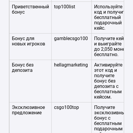
Приветственный
top100list
Используйте
бонус
код и получите
бесплатный
подарочный
кейс.
Бонус для
gamblecsgo100
Получите кейс
новых игроков
и выиграйте
до 2,050 монет
бесплатно.
Бонус без
hellagmarketing
Активируйте
депозита
этот код и
получите
бонус без
депозита с
бесплатным
кейсом.
Эксклюзивное
csgo100top
Получите
предложение
эксклюзивный
бонус с
бесплатным
подарочным