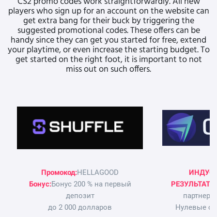
CS2 promo codes work straightforwardly. All new
players who sign up for an account on the website can
get extra bang for their buck by triggering the
suggested promotional codes. These offers can be
handy since they can get you started for free, extend
your playtime, or even increase the starting budget. To
get started on the right foot, it is important to not
miss out on such offers.
Промокод:
HELLAGOOD
ИНДУС
Бонус:
Бонус 200 % на первый
РЕЗУЛЬТАТ
П
депозит
партнерс
до 2 000 долларов
Нулевые сн