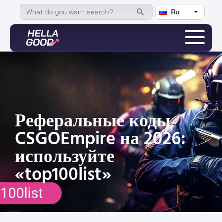
Ru
Реферальные коды
CSGOEmpire на 2026:
используйте
«top100list»