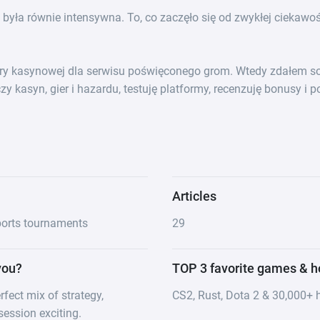
 była równie intensywna. To, co zaczęło się od zwykłej ciekawo
y kasynowej dla serwisu poświęconego grom. Wtedy zdałem sobie
zy kasyn, gier i hazardu, testuję platformy, recenzuję bonusy 
Articles
orts tournaments
29
you?
TOP 3 favorite games & h
rfect mix of strategy,
CS2, Rust, Dota 2 & 30,000+ 
session exciting.