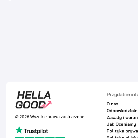
Przydatne inf
O nas
Odpowiedzialn
© 2026 Wszelkie prawa zastrzeżone
Zasady i warun
Jak Oceniamy 
Polityka prywa
Polityka plikó