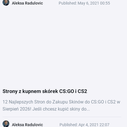
Aleksa Radulovic
Published: May 6, 2021 00:55
Strony z kupnem skórek CS:GO i CS2
12 Najlepszych Stron do Zakupu Skinów do CS:GO i CS2 w
Sierpień 2026! Jeśli chcesz kupić skiny do...
Aleksa Radulovic
Published: Apr 4, 2021 22:07