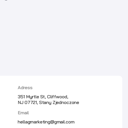
Adress
351 Myrtle St, Cliffwood,
NJ 07721, Stany Zjednoczone
Email
hellagmarketing@gmail.com