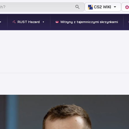
CS2 WIKI
RUST Hazard
Witryny z tajemniczymi skrzynkami