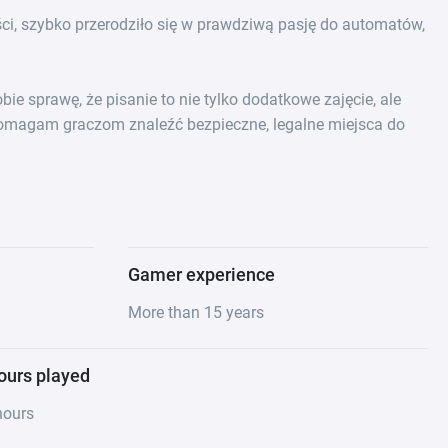
ści, szybko przerodziło się w prawdziwą pasję do automatów,
 sprawę, że pisanie to nie tylko dodatkowe zajęcie, ale
i pomagam graczom znaleźć bezpieczne, legalne miejsca do
Gamer experience
More than 15 years
ours played
hours