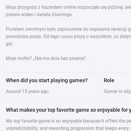
Moja przygoda z hazardem online rozpoczęła się później, ale
pokera wideo i świata iGamingu.
Punktem zwrotnym było zaproszenie do napisania recenzji gr
prawdziwa pasja. Od tego czasu piszę o wszystkim, co dotyc
gry.
Moje motto? „Nie ma dnia bez pisania”.
When did you start playing games?
Role
Around 15 years ago
Gamer in eSp
What makes your top favorite game so enjoyable for 
My top favorite game is so enjoyable because it offers the pe
unpredictability, and rewarding progression that keeps every 